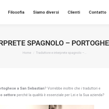
Filosofia
Siamo diversi
Clienti
Contatto
RPRETE SPAGNOLO – PORTOGHE
You are here:
Home
Traduttore e interprete spagnolo –…
portoghese a San Sebastian
? Vorrebbe inoltre che i traduttori e
uo settore
perché la qualità è essenziale per Lei e la Sua azienda?