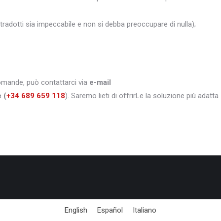
i tradotti sia impeccabile e non si debba preoccupare di nulla);
domande, può contattarci via
e-mail
e
(
+34 689 659 118
). Saremo lieti di offrirLe la soluzione più adatta
English
Español
Italiano