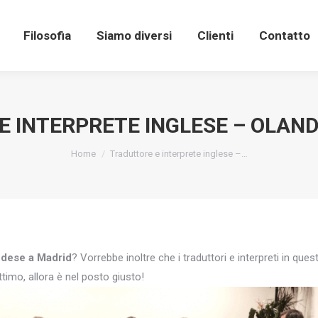
Filosofia
Siamo diversi
Clienti
Contatto
 INTERPRETE INGLESE – OLAN
You are here:
Home
Traduttore e interprete inglese –…
andese a Madrid
? Vorrebbe inoltre che i traduttori e interpreti in que
timo, allora è nel posto giusto!