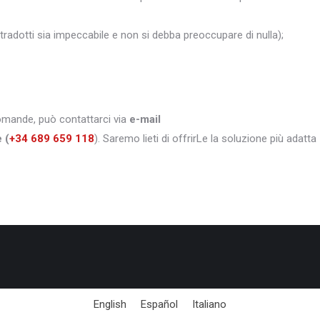
i tradotti sia impeccabile e non si debba preoccupare di nulla);
domande, può contattarci via
e-mail
e
(
+34 689 659 118
). Saremo lieti di offrirLe la soluzione più adatta
English
Español
Italiano