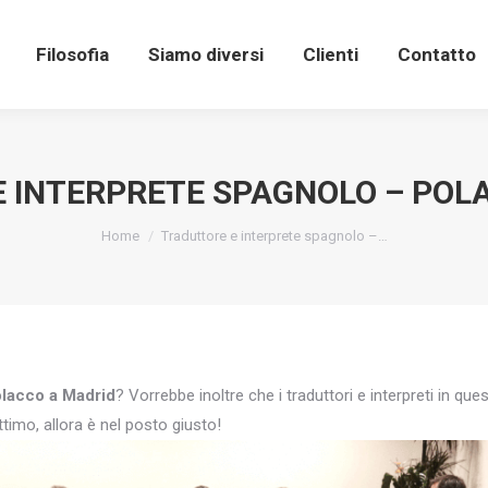
Filosofia
Siamo diversi
Clienti
Contatto
 INTERPRETE SPAGNOLO – POL
You are here:
Home
Traduttore e interprete spagnolo –…
olacco a Madrid
? Vorrebbe inoltre che i traduttori e interpreti in qu
timo, allora è nel posto giusto!