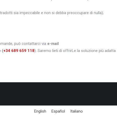
i tradotti sia impeccabile e non si debba preoccupare di nulla);
domande, può contattarci via
e-mail
e
(
+34 689 659 118
). Saremo lieti di offrirLe la soluzione più adatta
English
Español
Italiano