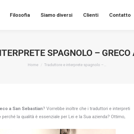
Filosofia
Siamo diversi
Clienti
Contatto
NTERPRETE SPAGNOLO – GRECO 
You are here:
Home
Traduttore e interprete spagnolo –…
reco a San Sebastian
? Vorrebbe inoltre che i traduttori e interpreti
e
perché la qualità è essenziale per Lei e la Sua azienda? Ottimo,