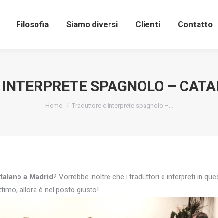
Filosofia
Siamo diversi
Clienti
Contatto
 INTERPRETE SPAGNOLO – CATA
You are here:
Home
Traduttore e interprete spagnolo –…
atalano a Madrid
? Vorrebbe inoltre che i traduttori e interpreti in q
timo, allora è nel posto giusto!