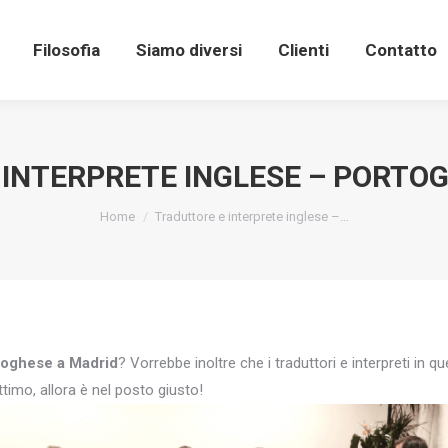
Filosofia
Siamo diversi
Clienti
Contatto
INTERPRETE INGLESE – PORTO
You are here:
Home
Traduttore e interprete inglese –…
rtoghese a Madrid
? Vorrebbe inoltre che i traduttori e interpreti in 
timo, allora è nel posto giusto!