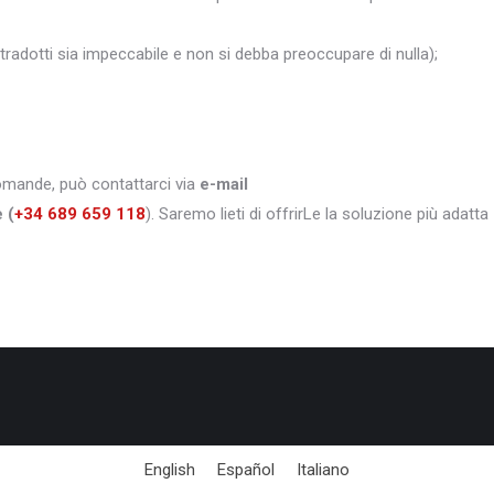
i tradotti sia impeccabile e non si debba preoccupare di nulla);
domande, può contattarci via
e-mail
e
(
+34 689 659 118
). Saremo lieti di offrirLe la soluzione più adatta
English
Español
Italiano