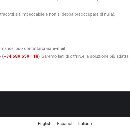
i tradotti sia impeccabile e non si debba preoccupare di nulla);
domande, può contattarci via
e-mail
e
(
+34 689 659 118
). Saremo lieti di offrirLe la soluzione più adatta
English
Español
Italiano