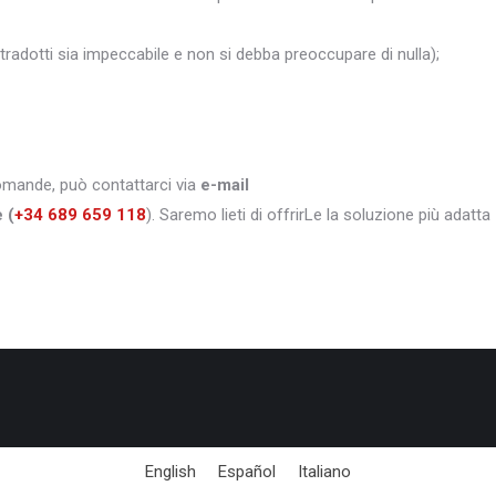
i tradotti sia impeccabile e non si debba preoccupare di nulla);
domande, può contattarci via
e-mail
e
(
+34 689 659 118
). Saremo lieti di offrirLe la soluzione più adatta
English
Español
Italiano