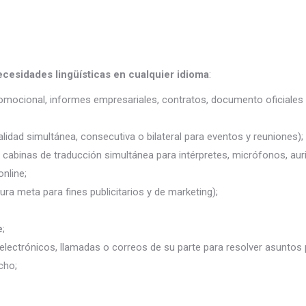
ecesidades lingüísticas en cualquier idioma
:
promocional, informes empresariales, contratos, documento oficiales 
lidad simultánea, consecutiva o bilateral para eventos y reuniones);
j. cabinas de traducción simultánea para intérpretes, micrófonos, auri
nline;
ura meta para fines publicitarios y de marketing);
e
;
electrónicos, llamadas o correos de su parte para resolver asuntos
cho;