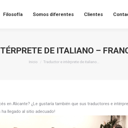
Filosofía
Somos diferentes
Clientes
Conta
TÉRPRETE DE ITALIANO – FRAN
Estás aquí:
Inicio
Traductor e intérprete de italiano…
ancés en Alicante? ¿Le gustaría también que sus traductores e intér
 ha llegado al sitio adecuado!