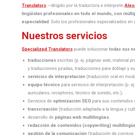
Translators
—dirigido por la traductora e intérprete
Ales
lingüistas profesionales en todo el mundo, con múlti
especialidad
. Solo los profesionales especializados en 
Nuestros servicios
Specialized Translators
puede solucionar
todas sus n
traducciones
escritas (p. ej. páginas web, material 
y traducciones juradas, traducciones para doblaje y sub
servicios de interpretación
(traducción oral en moda
equipo técnico
para servicios de interpretación (p. e
auriculares, receptores, técnico de sonido, etc.);
Servicios de
optimización SEO
para sus contenidos o
transcreación
(traducción adaptada a la lengua y cult
desarrollo de
páginas web multilingües
;
redacción de contenidos (copywriting) multilingü
gestión de la comunicación
(traducción de correos 