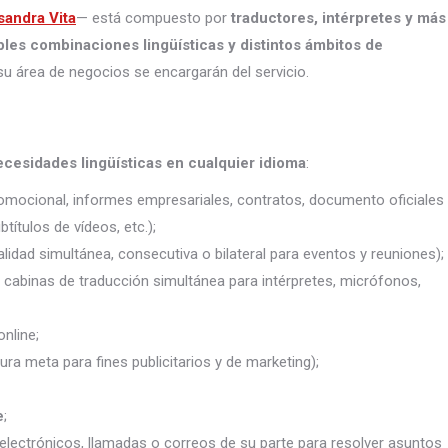
sandra Vita
— está compuesto por
traductores, intérpretes
y más
ples combinaciones lingüísticas y distintos ámbitos de
su área de negocios se encargarán del servicio.
ecesidades lingüísticas en cualquier idioma
:
promocional, informes empresariales, contratos, documento oficiales
títulos de vídeos, etc.);
lidad simultánea, consecutiva o bilateral para eventos y reuniones);
j. cabinas de traducción simultánea para intérpretes, micrófonos,
nline;
ura meta para fines publicitarios y de marketing);
e
;
electrónicos, llamadas o correos de su parte para resolver asuntos