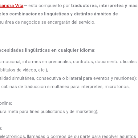
sandra Vita
— está compuesto por
traductores, intérpretes
y más
ples combinaciones lingüísticas y distintos ámbitos de
su área de negocios se encargarán del servicio.
ecesidades lingüísticas en cualquier idioma
:
promocional, informes empresariales, contratos, documento oficiales
títulos de vídeos, etc.);
lidad simultánea, consecutiva o bilateral para eventos y reuniones);
j. cabinas de traducción simultánea para intérpretes, micrófonos,
nline;
ura meta para fines publicitarios y de marketing);
e
;
electrónicos, llamadas o correos de su parte para resolver asuntos