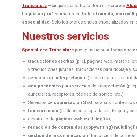
Translators
—dirigido por la traductora e intérprete
Ales
lingüistas profesionales en todo el mundo, con múlti
especialidad
. Solo los profesionales especializados en 
Nuestros servicios
Specialized Translators
puede solucionar
todas sus n
traducciones
escritas (p. ej. páginas web, material 
y traducciones juradas, traducciones para doblaje y sub
servicios de interpretación
(traducción oral en moda
equipo técnico
para servicios de interpretación (p. e
auriculares, receptores, técnico de sonido, etc.);
Servicios de
optimización SEO
para sus contenidos o
transcreación
(traducción adaptada a la lengua y cult
desarrollo de
páginas web multilingües
;
redacción de contenidos (copywriting) multilingü
gestión de la comunicación
(traducción de correos 