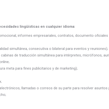
ecesidades lingüísticas en cualquier idioma
:
promocional, informes empresariales, contratos, documento oficiales 
lidad simultánea, consecutiva o bilateral para eventos y reuniones);
j. cabinas de traducción simultánea para intérpretes, micrófonos, auri
nline;
ura meta para fines publicitarios y de marketing);
e
;
electrónicos, llamadas o correos de su parte para resolver asuntos
cho;