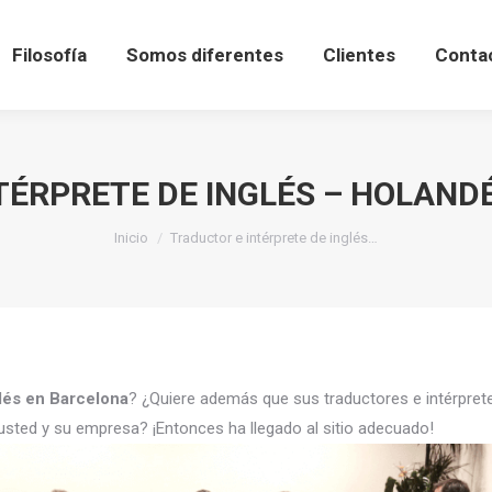
Filosofía
Somos diferentes
Clientes
Conta
TÉRPRETE DE INGLÉS – HOLAND
Estás aquí:
Inicio
Traductor e intérprete de inglés…
ndés en Barcelona
? ¿Quiere además que sus traductores e intérpre
usted y su empresa? ¡Entonces ha llegado al sitio adecuado!