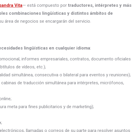
sandra Vita
— está compuesto por
traductores, intérpretes
y más
ples combinaciones lingüísticas y distintos ámbitos de
su área de negocios se encargarán del servicio.
ecesidades lingüísticas en cualquier idioma
:
promocional, informes empresariales, contratos, documento oficiales
títulos de vídeos, etc.);
lidad simultánea, consecutiva o bilateral para eventos y reuniones);
j. cabinas de traducción simultánea para intérpretes, micrófonos,
nline;
ura meta para fines publicitarios y de marketing);
e
;
electrónicos, llamadas o correos de su parte para resolver asuntos