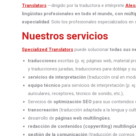
Translators
—dirigido por la traductora e intérprete
Ales
lingüistas profesionales en todo el mundo, con múlti
especialidad
. Solo los profesionales especializados en 
Nuestros servicios
Specialized Translators
puede solucionar
todas sus n
traducciones
escritas (p. ej. páginas web, material 
y traducciones juradas, traducciones para doblaje y sub
servicios de interpretación
(traducción oral en moda
equipo técnico
para servicios de interpretación (p. e
auriculares, receptores, técnico de sonido, etc.);
Servicios de
optimización SEO
para sus contenidos o
transcreación
(traducción adaptada a la lengua y cult
desarrollo de
páginas web multilingües
;
redacción de contenidos (copywriting) multilingü
gestión de la comunicación
(traducción de correos 