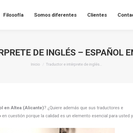
Filosofía
Somos diferentes
Clientes
Conta
PRETE DE INGLÉS – ESPAÑOL E
Estás aquí:
Inicio
Traductor e intérprete de inglés…
ol en Altea (Alicante)
? ¿Quiere además que sus traductores e
o
en cuestión porque la calidad es un elemento esencial para usted y