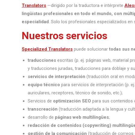
Translators
—dirigido por la traductora e intérprete
Ales
lingüistas profesionales en todo el mundo, con múlti
especialidad
. Solo los profesionales especializados en 
Nuestros servicios
Specialized Translators
puede solucionar
todas sus n
traducciones
escritas (p. ej. páginas web, material 
y traducciones juradas, traducciones para doblaje y sub
servicios de interpretación
(traducción oral en moda
equipo técnico
para servicios de interpretación (p. e
auriculares, receptores, técnico de sonido, etc.);
Servicios de
optimización SEO
para sus contenidos o
transcreación
(traducción adaptada a la lengua y cult
desarrollo de
páginas web multilingües
;
redacción de contenidos (copywriting) multilingü
gestión de la comunicación
(traducción de correos 