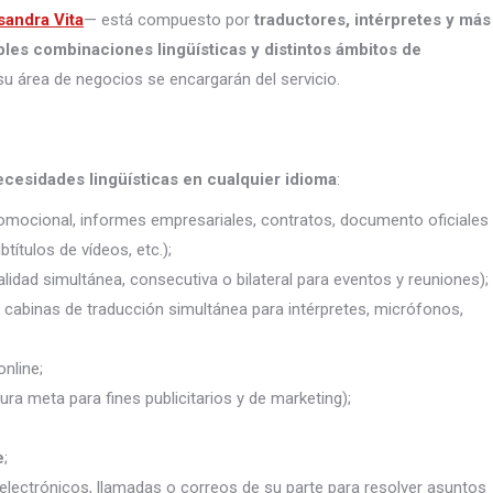
sandra Vita
— está compuesto por
traductores, intérpretes
y más
ples combinaciones lingüísticas y distintos ámbitos de
su área de negocios se encargarán del servicio.
ecesidades lingüísticas en cualquier idioma
:
promocional, informes empresariales, contratos, documento oficiales
títulos de vídeos, etc.);
lidad simultánea, consecutiva o bilateral para eventos y reuniones);
j. cabinas de traducción simultánea para intérpretes, micrófonos,
nline;
ura meta para fines publicitarios y de marketing);
e
;
electrónicos, llamadas o correos de su parte para resolver asuntos