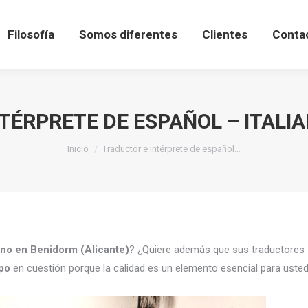
Filosofía
Somos diferentes
Clientes
Conta
TÉRPRETE DE ESPAÑOL – ITALI
Estás aquí:
Inicio
Traductor e intérprete de español…
iano en Benidorm (Alicante)
? ¿Quiere además que sus traductores
mpo
en cuestión porque la calidad es un elemento esencial para uste