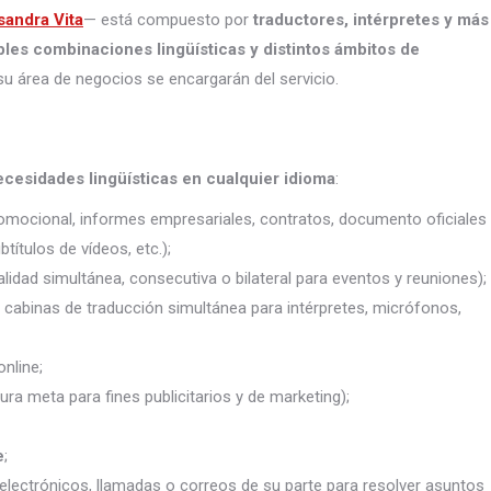
sandra Vita
— está compuesto por
traductores, intérpretes
y más
ples combinaciones lingüísticas y distintos ámbitos de
su área de negocios se encargarán del servicio.
ecesidades lingüísticas en cualquier idioma
:
promocional, informes empresariales, contratos, documento oficiales
títulos de vídeos, etc.);
lidad simultánea, consecutiva o bilateral para eventos y reuniones);
j. cabinas de traducción simultánea para intérpretes, micrófonos,
nline;
ura meta para fines publicitarios y de marketing);
e
;
electrónicos, llamadas o correos de su parte para resolver asuntos