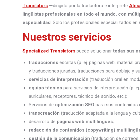
Translators
—dirigido por la traductora e intérprete
Ales
lingüistas profesionales en todo el mundo, con múlti
especialidad
. Solo los profesionales especializados en 
Nuestros servicios
Specialized Translators
puede solucionar
todas sus n
traducciones
escritas (p. ej. páginas web, material 
y traducciones juradas, traducciones para doblaje y sub
servicios de interpretación
(traducción oral en moda
equipo técnico
para servicios de interpretación (p. e
auriculares, receptores, técnico de sonido, etc.);
Servicios de
optimización SEO
para sus contenidos o
transcreación
(traducción adaptada a la lengua y cult
desarrollo de
páginas web multilingües
;
redacción de contenidos (copywriting) multilingü
gestión de la comunicación
(traducción de correos 