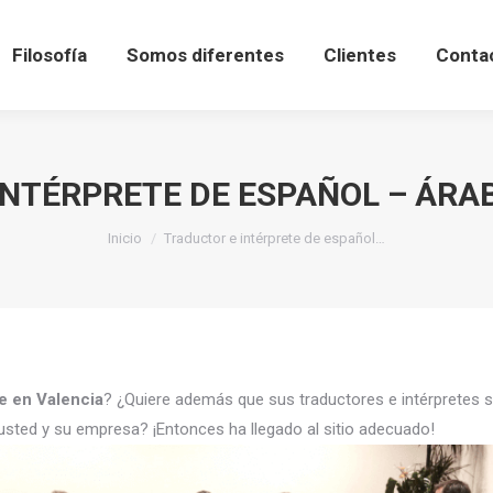
Filosofía
Somos diferentes
Clientes
Conta
NTÉRPRETE DE ESPAÑOL – ÁRA
Estás aquí:
Inicio
Traductor e intérprete de español…
be en Valencia
? ¿Quiere además que sus traductores e intérpretes
usted y su empresa? ¡Entonces ha llegado al sitio adecuado!