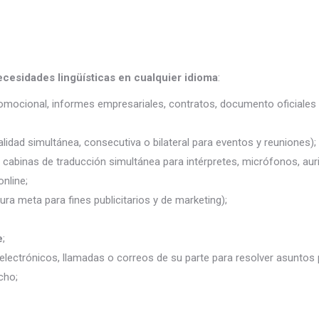
ecesidades lingüísticas en cualquier idioma
:
promocional, informes empresariales, contratos, documento oficiales 
lidad simultánea, consecutiva o bilateral para eventos y reuniones);
j. cabinas de traducción simultánea para intérpretes, micrófonos, auri
nline;
ura meta para fines publicitarios y de marketing);
e
;
electrónicos, llamadas o correos de su parte para resolver asuntos
cho;