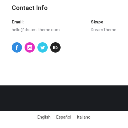
Contact Info
Email:
Skype:
hello@dream-theme.com
DreamTheme
English
Español
Italiano