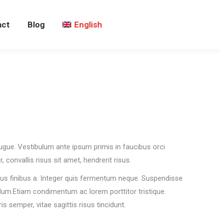
act
Blog
English
augue. Vestibulum ante ipsum primis in faucibus orci
, convallis risus sit amet, hendrerit risus.
purus finibus a. Integer quis fermentum neque. Suspendisse
rdum.Etiam condimentum ac lorem porttitor tristique.
s semper, vitae sagittis risus tincidunt.