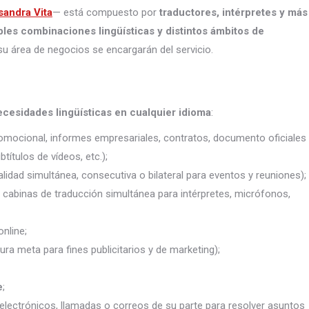
sandra Vita
— está compuesto por
traductores, intérpretes
y más
ples combinaciones lingüísticas y distintos ámbitos de
su área de negocios se encargarán del servicio.
ecesidades lingüísticas en cualquier idioma
:
promocional, informes empresariales, contratos, documento oficiales
títulos de vídeos, etc.);
lidad simultánea, consecutiva o bilateral para eventos y reuniones);
j. cabinas de traducción simultánea para intérpretes, micrófonos,
nline;
ura meta para fines publicitarios y de marketing);
e
;
electrónicos, llamadas o correos de su parte para resolver asuntos