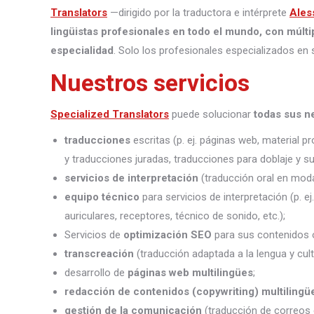
Translators
—dirigido por la traductora e intérprete
Ales
lingüistas profesionales en todo el mundo, con múlti
especialidad
. Solo los profesionales especializados en 
Nuestros servicios
Specialized Translators
puede solucionar
todas sus n
traducciones
escritas (p. ej. páginas web, material 
y traducciones juradas, traducciones para doblaje y sub
servicios de interpretación
(traducción oral en moda
equipo técnico
para servicios de interpretación (p. e
auriculares, receptores, técnico de sonido, etc.);
Servicios de
optimización SEO
para sus contenidos o
transcreación
(traducción adaptada a la lengua y cult
desarrollo de
páginas web multilingües
;
redacción de contenidos (copywriting) multilingü
gestión de la comunicación
(traducción de correos 