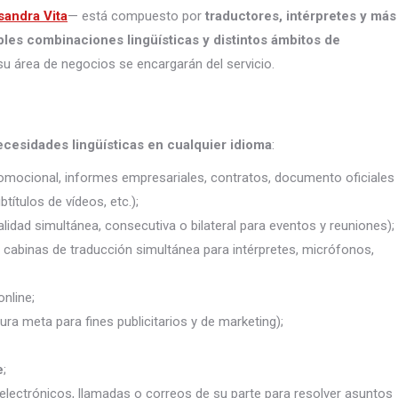
sandra Vita
— está compuesto por
traductores, intérpretes
y más
ples combinaciones lingüísticas y distintos ámbitos de
su área de negocios se encargarán del servicio.
ecesidades lingüísticas en cualquier idioma
:
promocional, informes empresariales, contratos, documento oficiales
títulos de vídeos, etc.);
lidad simultánea, consecutiva o bilateral para eventos y reuniones);
j. cabinas de traducción simultánea para intérpretes, micrófonos,
nline;
ura meta para fines publicitarios y de marketing);
e
;
electrónicos, llamadas o correos de su parte para resolver asuntos