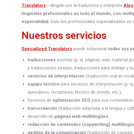
Translators
—dirigido por la traductora e intérprete
Ales
lingüistas profesionales en todo el mundo, con múlti
especialidad
. Solo los profesionales especializados en 
Nuestros servicios
Specialized Translators
puede solucionar
todas sus n
traducciones
escritas (p. ej. páginas web, material 
y traducciones juradas, traducciones para doblaje y sub
servicios de interpretación
(traducción oral en moda
equipo técnico
para servicios de interpretación (p. e
auriculares, receptores, técnico de sonido, etc.);
Servicios de
optimización SEO
para sus contenidos o
transcreación
(traducción adaptada a la lengua y cult
desarrollo de
páginas web multilingües
;
redacción de contenidos (copywriting) multilingü
gestión de la comunicación
(traducción de correos 