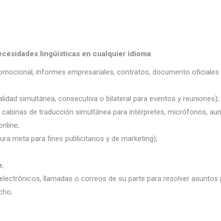
ecesidades lingüísticas en cualquier idioma
:
promocional, informes empresariales, contratos, documento oficiales 
lidad simultánea, consecutiva o bilateral para eventos y reuniones);
j. cabinas de traducción simultánea para intérpretes, micrófonos, auri
nline;
ura meta para fines publicitarios y de marketing);
e
;
electrónicos, llamadas o correos de su parte para resolver asuntos
cho;