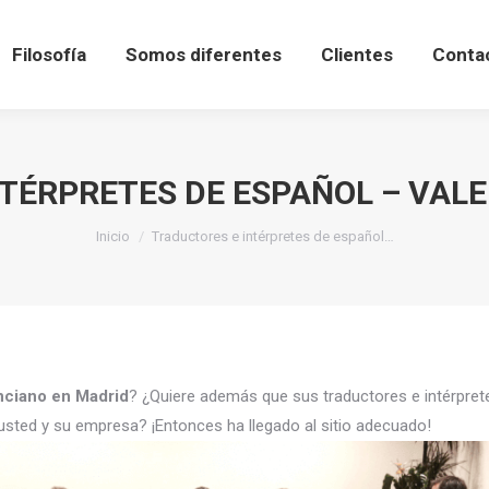
Filosofía
Somos diferentes
Clientes
Conta
TÉRPRETES DE ESPAÑOL – VAL
Estás aquí:
Inicio
Traductores e intérpretes de español…
enciano en Madrid
? ¿Quiere además que sus traductores e intérpre
usted y su empresa? ¡Entonces ha llegado al sitio adecuado!