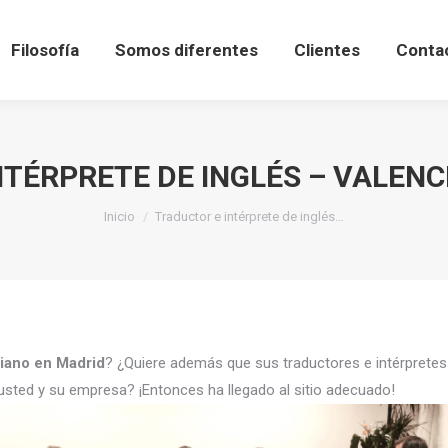
Filosofía
Somos diferentes
Clientes
Conta
NTÉRPRETE DE INGLÉS – VALENC
Estás aquí:
Inicio
Traductor e intérprete de inglés…
ciano en Madrid
? ¿Quiere además que sus traductores e intérprete
usted y su empresa? ¡Entonces ha llegado al sitio adecuado!