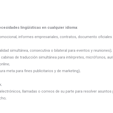
ecesidades lingüísticas en cualquier idioma
:
promocional, informes empresariales, contratos, documento oficiales 
lidad simultánea, consecutiva o bilateral para eventos y reuniones);
j. cabinas de traducción simultánea para intérpretes, micrófonos, auri
nline;
ura meta para fines publicitarios y de marketing);
e
;
electrónicos, llamadas o correos de su parte para resolver asuntos
cho;