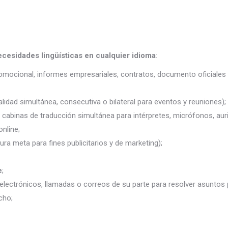
ecesidades lingüísticas en cualquier idioma
:
promocional, informes empresariales, contratos, documento oficiales 
lidad simultánea, consecutiva o bilateral para eventos y reuniones);
j. cabinas de traducción simultánea para intérpretes, micrófonos, auri
nline;
ura meta para fines publicitarios y de marketing);
e
;
electrónicos, llamadas o correos de su parte para resolver asuntos
cho;