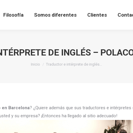
Filosofía
Somos diferentes
Clientes
Conta
NTÉRPRETE DE INGLÉS – POLAC
Estás aquí:
Inicio
Traductor e intérprete de inglés…
o en Barcelona
? ¿Quiere además que sus traductores e intérpretes
usted y su empresa? ¡Entonces ha llegado al sitio adecuado!