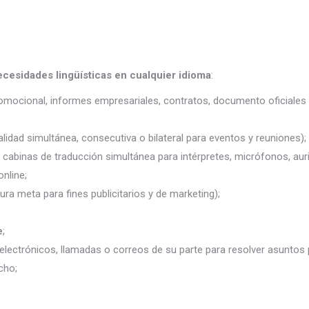
ecesidades lingüísticas en cualquier idioma
:
promocional, informes empresariales, contratos, documento oficiales 
lidad simultánea, consecutiva o bilateral para eventos y reuniones);
j. cabinas de traducción simultánea para intérpretes, micrófonos, auri
nline;
ura meta para fines publicitarios y de marketing);
e
;
electrónicos, llamadas o correos de su parte para resolver asuntos
cho;