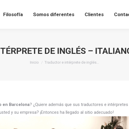
Filosofía
Somos diferentes
Clientes
Conta
TÉRPRETE DE INGLÉS – ITALIA
Estás aquí:
Inicio
Traductor e intérprete de inglés…
no en Barcelona
? ¿Quiere además que sus traductores e intérprete
usted y su empresa? ¡Entonces ha llegado al sitio adecuado!