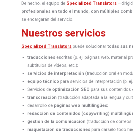
De hecho, el equipo de
Specialized Translators
—dirigid
profesionales en todo el mundo, con múltiples combi
se encargarán del servicio.
Nuestros servicios
Specialized Translators
puede solucionar
todas sus n
traducciones
escritas (p. ej. páginas web, material 
subtítulos de vídeos, etc.);
servicios de interpretación
(traducción oral en moda
equipo técnico
para servicios de interpretación (p. e
Servicios de
optimización SEO
para sus contenidos o
transcreación
(traducción adaptada a la lengua y cult
desarrollo de
páginas web multilingües
;
redacción de contenidos (copywriting) multilingü
gestión de la comunicación
(traducción de correos 
maquetación de traducciones
para dárselo todo he