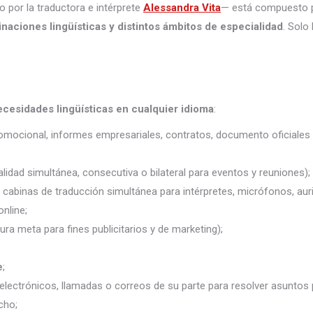
o por la traductora e intérprete
Alessandra Vita
— está compuesto 
naciones lingüísticas y distintos ámbitos de especialidad
. Solo
ecesidades lingüísticas en cualquier idioma
:
promocional, informes empresariales, contratos, documento oficiales 
lidad simultánea, consecutiva o bilateral para eventos y reuniones);
j. cabinas de traducción simultánea para intérpretes, micrófonos, auri
nline;
ura meta para fines publicitarios y de marketing);
e
;
electrónicos, llamadas o correos de su parte para resolver asuntos
cho;