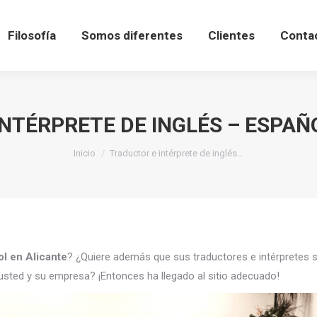
Filosofía
Somos diferentes
Clientes
Conta
NTÉRPRETE DE INGLÉS – ESPAÑ
Estás aquí:
Inicio
Traductor e intérprete de inglés…
ol en Alicante
? ¿Quiere además que sus traductores e intérpretes
usted y su empresa? ¡Entonces ha llegado al sitio adecuado!