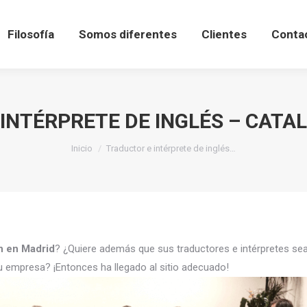
Filosofía
Somos diferentes
Clientes
Conta
INTÉRPRETE DE INGLÉS – CATA
Estás aquí:
Inicio
Traductor e intérprete de inglés…
án en Madrid
? ¿Quiere además que sus traductores e intérpretes s
u empresa? ¡Entonces ha llegado al sitio adecuado!