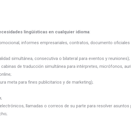
ecesidades lingüísticas en cualquier idioma
:
promocional, informes empresariales, contratos, documento oficiales 
lidad simultánea, consecutiva o bilateral para eventos y reuniones);
j. cabinas de traducción simultánea para intérpretes, micrófonos, auri
nline;
ura meta para fines publicitarios y de marketing);
e
;
electrónicos, llamadas o correos de su parte para resolver asuntos
cho;