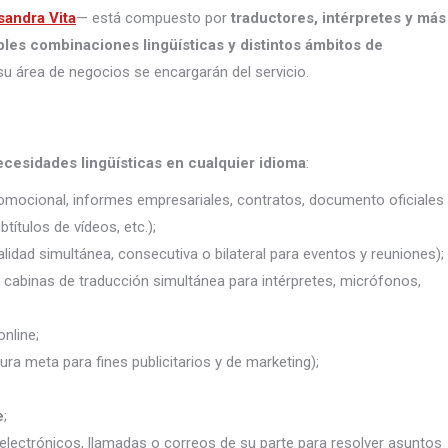
sandra Vita
— está compuesto por
traductores, intérpretes
y más
ples combinaciones lingüísticas y distintos ámbitos de
su área de negocios se encargarán del servicio.
ecesidades lingüísticas en cualquier idioma
:
promocional, informes empresariales, contratos, documento oficiales
títulos de vídeos, etc.);
lidad simultánea, consecutiva o bilateral para eventos y reuniones);
j. cabinas de traducción simultánea para intérpretes, micrófonos,
nline;
ura meta para fines publicitarios y de marketing);
e
;
electrónicos, llamadas o correos de su parte para resolver asuntos