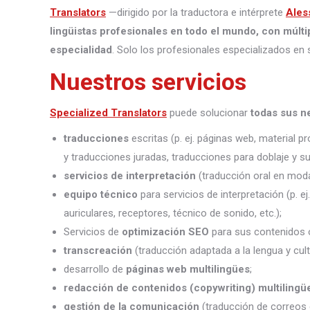
Translators
—dirigido por la traductora e intérprete
Ales
lingüistas profesionales en todo el mundo, con múlti
especialidad
. Solo los profesionales especializados en 
Nuestros servicios
Specialized Translators
puede solucionar
todas sus n
traducciones
escritas (p. ej. páginas web, material 
y traducciones juradas, traducciones para doblaje y sub
servicios de interpretación
(traducción oral en moda
equipo técnico
para servicios de interpretación (p. e
auriculares, receptores, técnico de sonido, etc.);
Servicios de
optimización SEO
para sus contenidos o
transcreación
(traducción adaptada a la lengua y cult
desarrollo de
páginas web multilingües
;
redacción de contenidos (copywriting) multilingü
gestión de la comunicación
(traducción de correos 