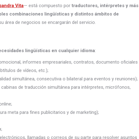
sandra Vita
— está compuesto por
traductores, intérpretes
y más
ples combinaciones lingüísticas y distintos ámbitos de
su área de negocios se encargarán del servicio.
ecesidades lingüísticas en cualquier idioma
:
promocional, informes empresariales, contratos, documento oficiales
títulos de vídeos, etc.);
lidad simultánea, consecutiva o bilateral para eventos y reuniones);
j. cabinas de traducción simultánea para intérpretes, micrófonos,
nline;
ura meta para fines publicitarios y de marketing);
e
;
electrónicos, llamadas o correos de su parte para resolver asuntos