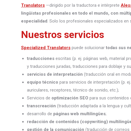
Translators
—dirigido por la traductora e intérprete
Ales
lingüistas profesionales en todo el mundo, con múlti
especialidad
. Solo los profesionales especializados en 
Nuestros servicios
Specialized Translators
puede solucionar
todas sus n
traducciones
escritas (p. ej. páginas web, material 
y traducciones juradas, traducciones para doblaje y sub
servicios de interpretación
(traducción oral en moda
equipo técnico
para servicios de interpretación (p. e
auriculares, receptores, técnico de sonido, etc.);
Servicios de
optimización SEO
para sus contenidos o
transcreación
(traducción adaptada a la lengua y cult
desarrollo de
páginas web multilingües
;
redacción de contenidos (copywriting) multilingü
gestión de la comunicación
(traducción de correos 