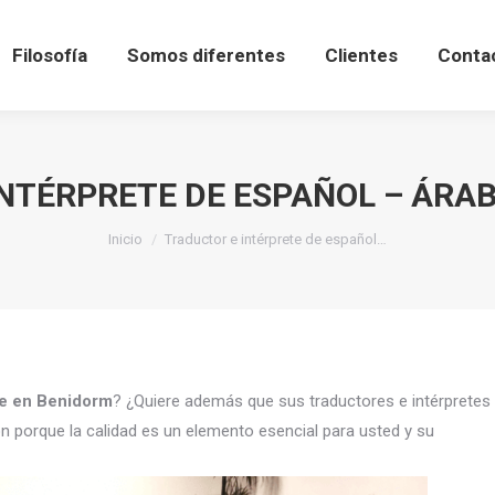
Filosofía
Somos diferentes
Clientes
Conta
NTÉRPRETE DE ESPAÑOL – ÁRA
Estás aquí:
Inicio
Traductor e intérprete de español…
be en Benidorm
? ¿Quiere además que sus traductores e intérpretes
n porque la calidad es un elemento esencial para usted y su