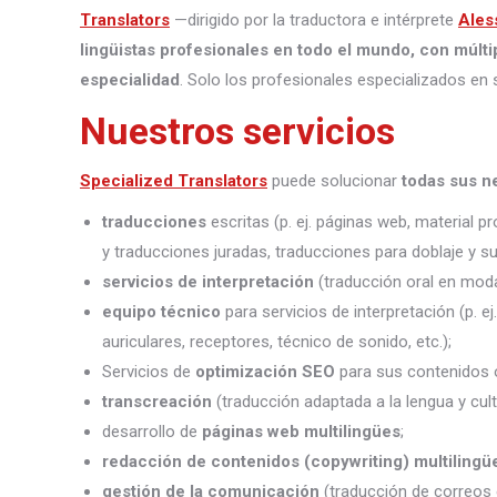
Translators
—dirigido por la traductora e intérprete
Ales
lingüistas profesionales en todo el mundo, con múlti
especialidad
. Solo los profesionales especializados en 
Nuestros servicios
Specialized Translators
puede solucionar
todas sus n
traducciones
escritas (p. ej. páginas web, material 
y traducciones juradas, traducciones para doblaje y sub
servicios de interpretación
(traducción oral en moda
equipo técnico
para servicios de interpretación (p. e
auriculares, receptores, técnico de sonido, etc.);
Servicios de
optimización SEO
para sus contenidos o
transcreación
(traducción adaptada a la lengua y cult
desarrollo de
páginas web multilingües
;
redacción de contenidos (copywriting) multilingü
gestión de la comunicación
(traducción de correos 