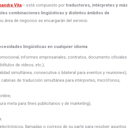
sandra Vita
— está compuesto por
traductores, intérpretes
y más
ples combinaciones lingüísticas y distintos ámbitos de
su área de negocios se encargarán del servicio.
ecesidades lingüísticas en cualquier idioma
:
promocional, informes empresariales, contratos, documento oficiales
títulos de vídeos, etc.);
lidad simultánea, consecutiva o bilateral para eventos y reuniones);
j. cabinas de traducción simultánea para intérpretes, micrófonos,
nline;
ura meta para fines publicitarios y de marketing);
e
;
electrónicos, llamadas o correos de su parte para resolver asuntos