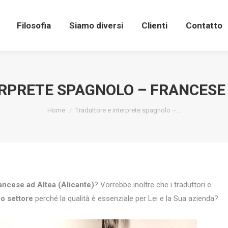
Filosofia
Siamo diversi
Clienti
Contatto
RPRETE SPAGNOLO – FRANCESE 
You are here:
Home
Traduttore e interprete spagnolo –…
rancese ad Altea (Alicante)
? Vorrebbe inoltre che i traduttori e
uo settore
perché la qualità è essenziale per Lei e la Sua azienda?