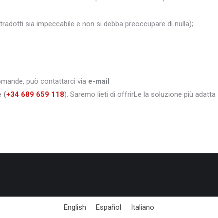
i tradotti sia impeccabile e non si debba preoccupare di nulla);
domande, può contattarci via
e-mail
e
(
+34 689 659 118
). Saremo lieti di offrirLe la soluzione più adatta
English
Español
Italiano