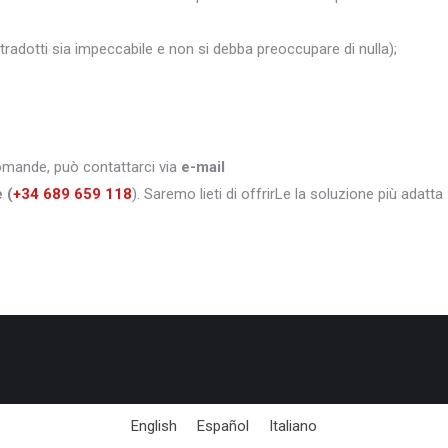
i tradotti sia impeccabile e non si debba preoccupare di nulla);
domande, può contattarci via
e-mail
e
(
+34 689 659 118
). Saremo lieti di offrirLe la soluzione più adatta
English
Español
Italiano